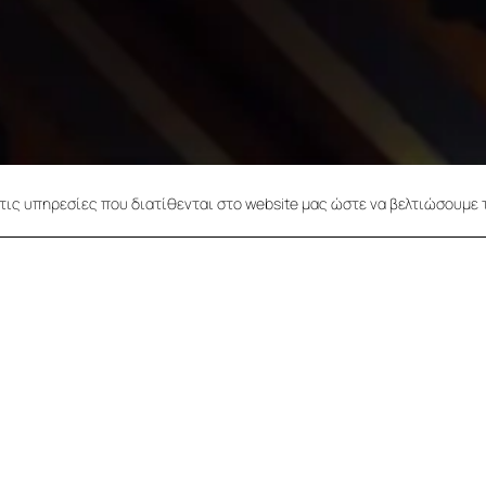
τις υπηρεσίες που διατίθενται στο website μας ώστε να βελτιώσουμε 
Στιγμές
Δωμάτια & Σουίτες
Γωνιές