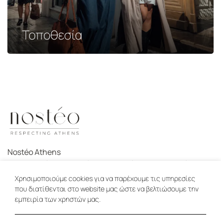
Τοποθεσία
Nostéo Athens
Δ:
Μητροπόλεως 32, Σύνταγμα, Αθήνα, 10563, Ελλάδα
E:
stay@nosteoathens.com
Χρησιμοποιούμε cookies για να παρέχουμε τις υπηρεσίες
T:
+30 2104400920
που διατίθενται στο website μας ώστε να βελτιώσουμε την
εμπειρία των χρηστών μας.
Instagram